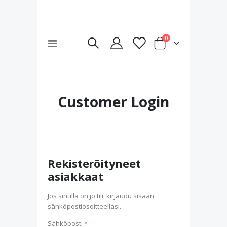
tuotteet
0
Toggle
Cart
Nav
Customer Login
Rekisteröityneet
asiakkaat
Jos sinulla on jo tili, kirjaudu sisään
sähköpostiosoitteellasi.
Sähköposti