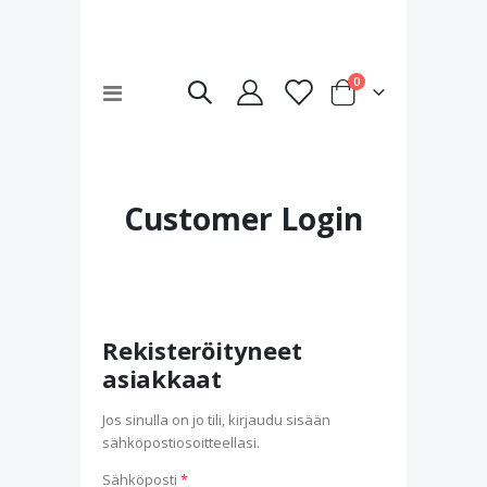
tuotteet
0
Toggle
Cart
Nav
Customer Login
Rekisteröityneet
asiakkaat
Jos sinulla on jo tili, kirjaudu sisään
sähköpostiosoitteellasi.
Sähköposti